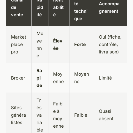
té
Accompa
de
pid
abilit
techni
gnement
vente
ité
é
que
Mo
Market
Oui (fiche,
ye
Élev
place
Forte
contrôle,
nn
ée
pro
livraison)
e
Ra
Moy
Moyen
Broker
pi
Limité
enne
ne
de
Tr
Faibl
Sites
ès
e à
Quasi
généra
va
Faible
moy
absent
listes
ria
enne
ble